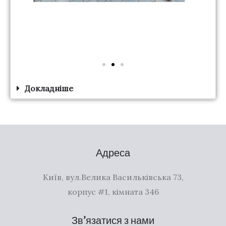
Докладніше
Адреса
Київ, вул.Велика Васильківська 73,
корпус #1, кімната 346
Зв’язатися з нами