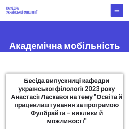
Перейти
Main
к
Men
содержимому
Академічна мобільність
Бесіда випускниці кафедри
української філології 2023 року
Анастасії Ласкавої на тему "Освіта й
працевлаштування за програмою
Фулбрайта – виклики й
можливості"