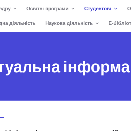
едру
Освітні програми
Студентові
О
дна діяльність
Наукова діяльність
Е-бібліо
туальна інформа