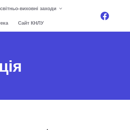
світньо-виховні заходи
тека
Сайт КНЛУ
ція