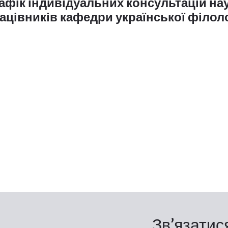
афік індивідуальних консультацій на
ацівників кафедри української філолог
Зв’язатис