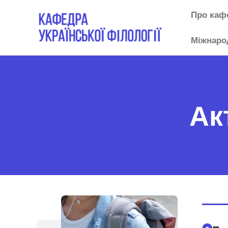
Перейти
Про каф
к
содержимому
Міжнаро
Ак